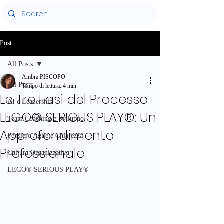
Post
All Posts
Ambra PISCOPO
All Posts
Tempo di lettura: 4 min
Le Tre Fasi del Processo
AI e Leadership
LEGO® SERIOUS PLAY®: Un
Team Coaching e Sviluppo
Approfondimento
Pensiero Agile e Chiarezza
Professionale
Cultura Organizzativa
LEGO® SERIOUS PLAY®