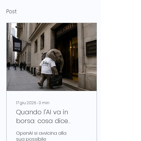
Post
17 giu 2026
∙
3
min
Quando l'AI va in
borsa: cosa dice
davvero ai manager
OpenAI si avvicina alla
la quotazione di
sua possibile