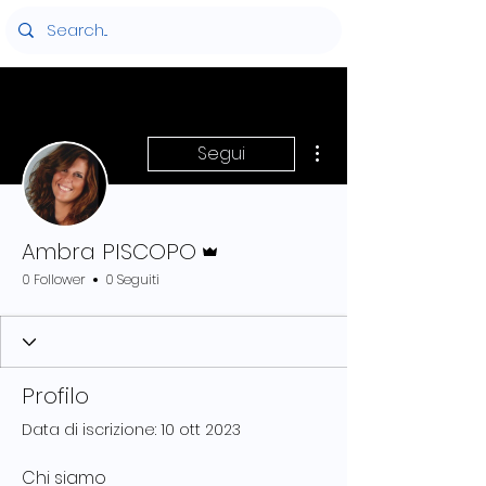
Altre azioni
Segui
Amministratore
Ambra PISCOPO
0 Follower
0 Seguiti
Profilo
Data di iscrizione: 10 ott 2023
Chi siamo