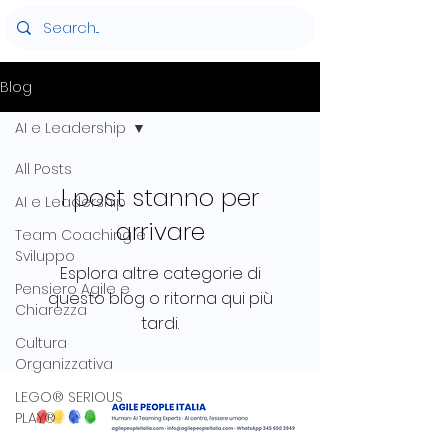
Blog
AI e Leadership
All Posts
I post stanno per
AI e Leadership
arrivare
Team Coaching e
Sviluppo
Esplora altre categorie di
Pensiero Agile e
questo blog o ritorna qui più
Chiarezza
tardi.
Cultura
Organizzativa
LEGO® SERIOUS
PLAY®