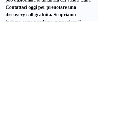
Contattaci oggi per prenotare una 
discovery call gratuita. Scopriamo 
insieme come possiamo supportare il 
vostro team nel raggiungere il suo pieno 
potenziale.
Post recenti
Mostra tutti