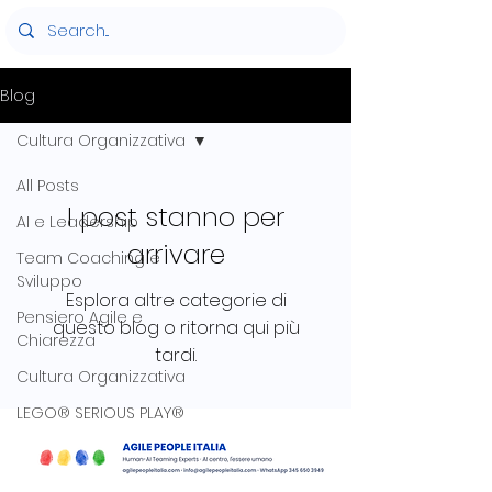
Blog
Cultura Organizzativa
All Posts
I post stanno per
AI e Leadership
arrivare
Team Coaching e
Sviluppo
Esplora altre categorie di
Pensiero Agile e
questo blog o ritorna qui più
Chiarezza
tardi.
Cultura Organizzativa
LEGO® SERIOUS PLAY®