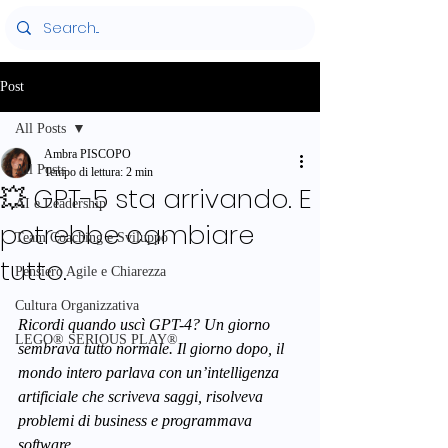
Post
All Posts
Ambra PISCOPO
All Posts
Tempo di lettura: 2 min
💥 GPT-5 sta arrivando. E
AI e Leadership
potrebbe cambiare
Team Coaching e Sviluppo
tutto.
Pensiero Agile e Chiarezza
Cultura Organizzativa
Ricordi quando uscì GPT-4? Un giorno 
LEGO® SERIOUS PLAY®
sembrava tutto normale. Il giorno dopo, il 
mondo intero parlava con un’intelligenza 
artificiale che scriveva saggi, risolveva 
problemi di business e programmava 
software.