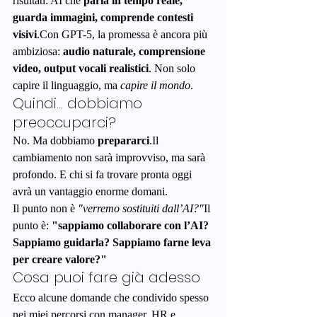
risultati: AI che 
parla in tempo reale, 
guarda immagini, comprende contesti 
visivi
.Con GPT-5, la promessa è ancora più 
ambiziosa: 
audio naturale, comprensione 
video, output vocali realistici
. Non solo 
capire il linguaggio, ma 
capire il mondo
.
Quindi... dobbiamo 
preoccuparci?
No. Ma dobbiamo 
prepararci
.Il
cambiamento non sarà improvviso, ma sarà 
profondo. E chi si fa trovare pronta oggi 
avrà un vantaggio enorme domani.
Il punto non è 
"verremo sostituiti dall’AI?"
Il 
punto è: 
"sappiamo collaborare con l’AI? 
Sappiamo guidarla? Sappiamo farne leva 
per creare valore?"
Cosa puoi fare già adesso
Ecco alcune domande che condivido spesso 
nei miei percorsi con manager, HR e 