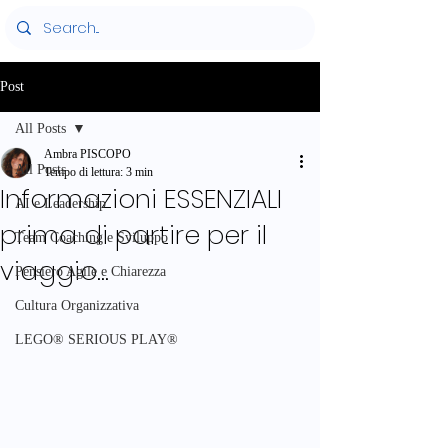
Post
All Posts
Ambra PISCOPO
All Posts
Tempo di lettura: 3 min
Informazioni ESSENZIALI
AI e Leadership
prima di partire per il
Team Coaching e Sviluppo
viaggio...
Pensiero Agile e Chiarezza
Cultura Organizzativa
LEGO® SERIOUS PLAY®