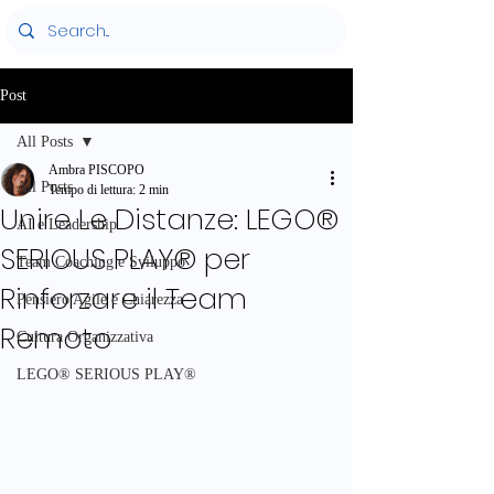
Post
All Posts
Ambra PISCOPO
All Posts
Tempo di lettura: 2 min
Unire Le Distanze: LEGO®
AI e Leadership
SERIOUS PLAY® per
Team Coaching e Sviluppo
Rinforzare il Team
Pensiero Agile e Chiarezza
Remoto
Cultura Organizzativa
LEGO® SERIOUS PLAY®