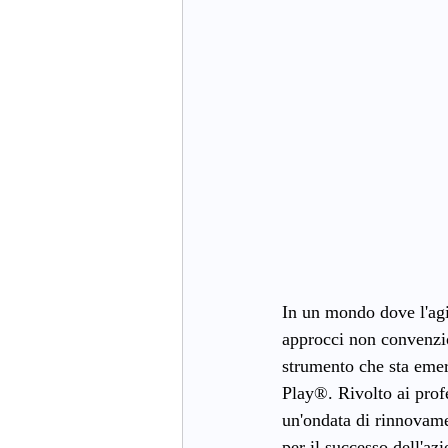
In un mondo dove l'agil
approcci non convenzion
strumento che sta eme
Play®. Rivolto ai prof
un'ondata di rinnovamen
per il successo dell'az