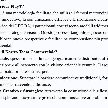
rious Play®?
 una metodologia facilitata che utilizza i famosi mattonci
 innovativo, la comunicazione efficace e la risoluzione creati
orico dei LEGO®, i partecipanti costruiscono modelli tridimen
dee, strategie e visioni. Questo processo tangibile e giocoso i
 sblocca nuove prospettive e facilita una comprensione più pro
ziendali.
r il Nostro Team Commerciale?
ale, spesso in prima linea e geograficamente distribuito, affr
oesione e allineamento con la visione aziendale centrale. Il
a piattaforma esclusiva per:
nicazione:
 Superare le barriere comunicative tradizionali, fo
ne che trascende le distanze.
o Creativo e Strategico:
 Attraverso la costruzione e la rifles
esplorano nuove strategie e soluzioni innovative ai problemi 