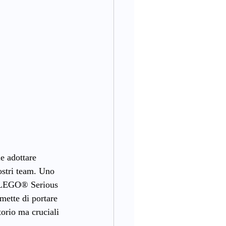
e adottare 
ostri team. Uno 
p LEGO® Serious 
ette di portare 
torio ma cruciali 