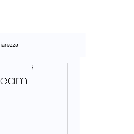
hiarezza
 Team