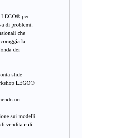
ni LEGO® per 
va di problemi. 
sionali che 
ncoraggia la 
fonda dei 
onta sfide 
 workshop LEGO® 
rnendo un 
sione sui modelli 
di vendita e di 