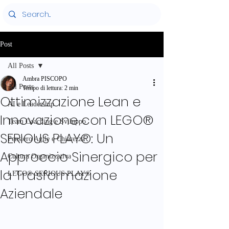
Post
All Posts
Ambra PISCOPO
All Posts
Tempo di lettura: 2 min
Ottimizzazione Lean e
AI e Leadership
Innovazione con LEGO®
Team Coaching e Sviluppo
SERIOUS PLAY®: Un
Pensiero Agile e Chiarezza
Approccio Sinergico per
Cultura Organizzativa
la Trasformazione
LEGO® SERIOUS PLAY®
Aziendale