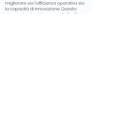
migliorare sia l'efficienza operativa sia 
la capacità di innovazione. Questo 
approccio sinergico non solo facilita 
la risoluzione creativa dei problemi e 
l'ottimizzazione dei processi ma 
promuove anche una cultura 
aziendale in cui l'innovazione e 
l'efficienza sono valori condivisi. In un 
mondo aziendale che richiede agilità, 
resilienza e continua innovazione, LSP 
si offre come uno strumento 
essenziale per guidare la 
trasformazione aziendale e garantire 
un vantaggio competitivo sostenibile.
Post recenti
Mostra tutti