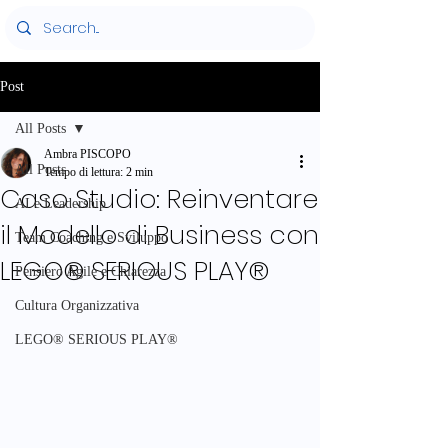
Post
All Posts
Ambra PISCOPO
All Posts
Tempo di lettura: 2 min
Caso Studio: Reinventare
AI e Leadership
il Modello di Business con
Team Coaching e Sviluppo
LEGO® SERIOUS PLAY®
Pensiero Agile e Chiarezza
Cultura Organizzativa
LEGO® SERIOUS PLAY®