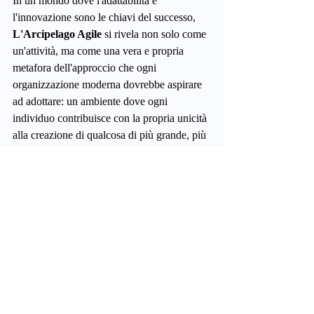
In un mondo dove l'adattabilità e 
l'innovazione sono le chiavi del successo, 
L'Arcipelago Agile
 si rivela non solo come 
un'attività, ma come una vera e propria 
metafora dell'approccio che ogni 
organizzazione moderna dovrebbe aspirare 
ad adottare: un ambiente dove ogni 
individuo contribuisce con la propria unicità 
alla creazione di qualcosa di più grande, più 
forte e più resiliente. Invitiamo quindi HR e 
leader aziendali a considerare questa 
esperienza trasformativa, un ponte verso il 
futuro dell'efficacia organizzativa e del 
benessere dei team.