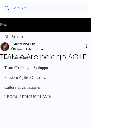
Post
All Posts
Ambra PISCOPO
All Posts
Tempo di lettura: 2 min
TEAM e Arcipelago AGILE
AI e Leadership
Team Coaching e Sviluppo
Pensiero Agile e Chiarezza
Cultura Organizzativa
LEGO® SERIOUS PLAY®