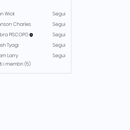
n Wick
Segui
hnson Charles
Segui
bra PISCOPO
Segui
sh Tyagi
Segui
am Larry
Segui
ti i membri (5)