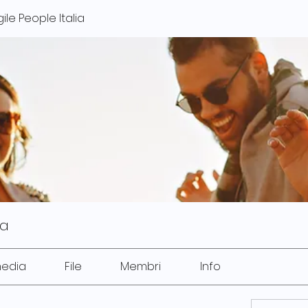
le People Italia
ia
media
File
Membri
Info