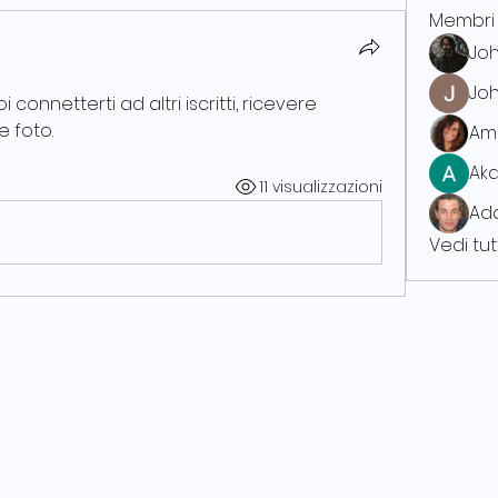
Membri
Joh
Jo
onnetterti ad altri iscritti, ricevere 
 foto.
Am
Aka
11 visualizzazioni
Ad
Vedi tut